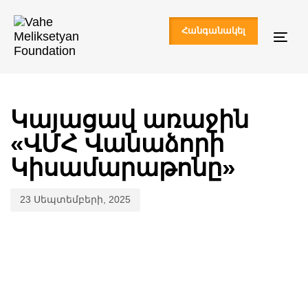
Skip
Skip
links
to
Հանգանակել
primary
Togg
navigation
navi
Skip
Published
to
content
on:
Կայացավ առաջին
«ՎՄՀ Վանաձորի
Կիսամարաթոնը»
23 Սեպտեմբերի, 2025