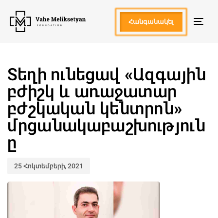
Skip
Skip
links
to
Հանգանակել
Togg
primary
navi
navigation
Skip
Published
to
on:
content
Տեղի ունեցավ «Ազգային
բժիշկ և առաջատար
բժշկական կենտրոն»
մրցանակաբաշխություն
ը
25 Հոկտեմբերի, 2021